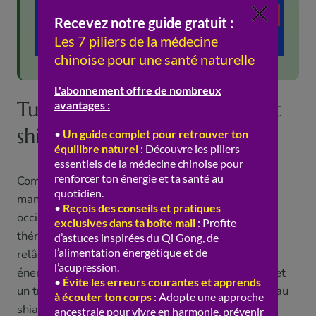
Tuina, massage occidental et
shiatsu
Comment situer le tuina parmi les approches
manuelles du dos ? Par rapport au massage
occidental « de détente », le tuina est plus «
thérapeutique » et ciblé : il ne cherche pas qu’à
relâcher, mais à « traiter » selon un diagnostic
énergétique, avec des techniques plus appuyées et
un travail sur les points et méridiens. Par rapport au
shiatsu, son cousin japonais, les deux partagent la