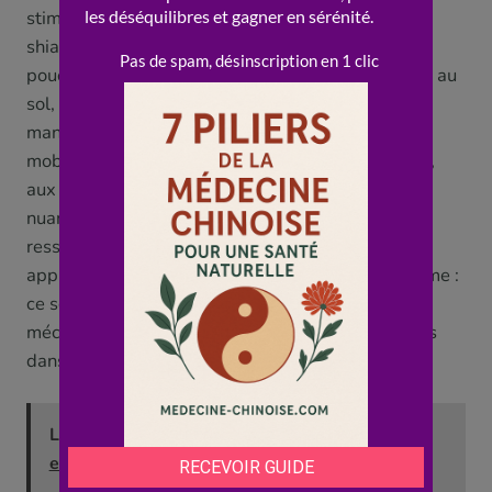
stimulation des points et des méridiens, mais le
shiatsu privilégie la pression (souvent avec les
pouces et le poids du corps) et se pratique habillé au
sol, tandis que le tuina dispose d’une palette de
manœuvres plus large (pétrissages, frictions,
mobilisations) et s’inscrit pleinement dans la MTC,
aux côtés de l’acupuncture et des plantes. Ces
nuances comptent moins, au fond, que le résultat
ressenti : chacun peut préférer l’une ou l’autre
approche. Le point commun essentiel reste le même :
ce sont des soutiens manuels du mal de dos
mécanique, à choisir selon ses affinités, et toujours
dans le respect des limites de sécurité.
Lire aussi :
Quel est le tarif d'une consultation
en médecine chinoise ?