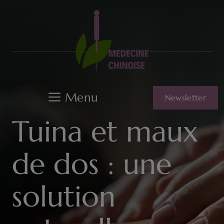
Aller
au
contenu
Menu
Newsletter
Tuina et maux
de dos : une
solution