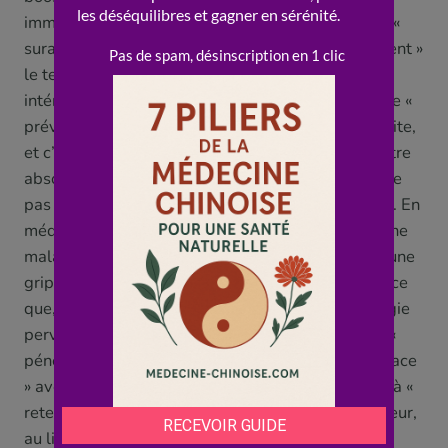
immunitaire sain est un système « équilibré », pas «
suractivé ». Le Huang Qi, dans la tradition, « soutient »
le terrain et les défenses « affaiblies », ce qui est
intéressant, mais ne « rend » pas « invincible » et ne «
prévient » pas les maladies au sens médical. Ensuite,
et c’est essentiel, il y a un grand principe à connaître
absolument, qui répond à la question « pourquoi ne
pas prendre du Huang Qi quand on a un rhume ? ». En
médecine chinoise, on ne « tonifie » pas pendant une
maladie aiguë, et notamment pendant un rhume, une
grippe, une fièvre ou une infection. Pourquoi ? Parce
que, dans la logique de la MTC, lorsqu’une « énergie
perverse » extérieure (le « froid », par exemple) a «
pénétré » le corps, « tonifier » et « renforcer la surface
» avec une plante comme le Huang Qi reviendrait à «
retenir » et « emprisonner » ce « pervers » à l’intérieur,
au lieu de l’aider à « sortir ». C’est un principe