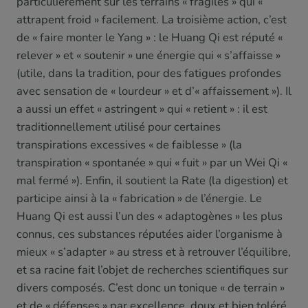
particulièrement sur les terrains « fragiles » qui «
attrapent froid » facilement. La troisième action, c’est
de « faire monter le Yang » : le Huang Qi est réputé «
relever » et « soutenir » une énergie qui « s’affaisse »
(utile, dans la tradition, pour des fatigues profondes
avec sensation de « lourdeur » et d’« affaissement »). Il
a aussi un effet « astringent » qui « retient » : il est
traditionnellement utilisé pour certaines
transpirations excessives « de faiblesse » (la
transpiration « spontanée » qui « fuit » par un Wei Qi «
mal fermé »). Enfin, il soutient la Rate (la digestion) et
participe ainsi à la « fabrication » de l’énergie. Le
Huang Qi est aussi l’un des « adaptogènes » les plus
connus, ces substances réputées aider l’organisme à
mieux « s’adapter » au stress et à retrouver l’équilibre,
et sa racine fait l’objet de recherches scientifiques sur
divers composés. C’est donc un tonique « de terrain »
et de « défenses » par excellence, doux et bien toléré,