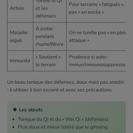
Tonifie le Qi
Pour terrains « fatigués »,
Action
et les
pas « en excès »
défenses
À éviter
Maladie
On ne tonifie pas « en pleine
pendant
aiguë
attaque »
rhume/fièvre
« Soutient »
Prudence si auto-
Immunité
le terrain
immun/immunosuppresseurs
Un beau tonique des défenses, doux mais pas anodin
: à utiliser à bon escient et avec ses précautions.
🍀 Les atouts
Tonique du Qi et du « Wei Qi » (défenses)
Plus doux et mieux toléré que le ginseng