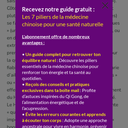
saison, ou avant l’hiver, pour « renforcer le terrain »).
Côté consommation, le Huang Qi est polyvalent et
plutôt agréable : la racine séchée (en fines tranches)
se fait mijoter dans les soupes et bouillons « toniques
» (un grand classique de la cuisine-santé chinoise), ou
en décoction ; on le trouve aussi en poudre et en
extraits (gélules). Comme tonique « de fond », il se
prend plutôt en cure, sur des périodes définies. Pour
la qualité, comme pour toute plante, l’origine et la
fiabilité de la source comptent. Le Huang Qi se marie
d’ailleurs souvent avec d’autres plantes « toniques »
ou « adaptogènes » dans des formules, pour des
effets complémentaires. Mais voici le grand argument
du Huang Qi, et celui qu’il faut nuancer : l’immunité.
Le Huang Qi est partout présenté comme une plante
« qui booste l’immunité ». Or, deux nuances
importantes s’imposent. D’abord, l’idée même de «
booster » l’immunité est trompeuse : un système