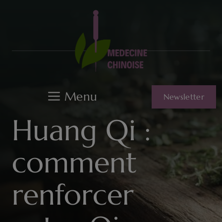
Aller
au
contenu
Menu
Newsletter
Huang Qi :
comment
renforcer