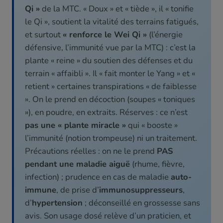
Qi »
de la MTC. « Doux » et « tiède », il « tonifie
le Qi », soutient la vitalité des terrains fatigués,
et surtout
« renforce le Wei Qi »
(l’énergie
défensive, l’immunité vue par la MTC) : c’est la
plante « reine » du soutien des défenses et du
terrain « affaibli ». Il « fait monter le Yang » et «
retient » certaines transpirations « de faiblesse
». On le prend en décoction (soupes « toniques
»), en poudre, en extraits. Réserves : ce n’est
pas une « plante miracle »
qui « booste »
l’immunité (notion trompeuse) ni un traitement.
Précautions réelles : on ne le prend
PAS
pendant une maladie aiguë
(rhume, fièvre,
infection) ; prudence en cas de maladie
auto-
immune
, de prise d’
immunosuppresseurs
,
d’
hypertension
; déconseillé en grossesse sans
avis. Son usage dosé relève d’un praticien, et