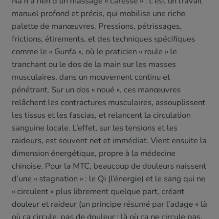
Na n’a rien d’un massage « caresse » : c’est un travail
manuel profond et précis, qui mobilise une riche
palette de manœuvres. Pressions, pétrissages,
frictions, étirements, et des techniques spécifiques
comme le « Gunfa », où le praticien « roule » le
tranchant ou le dos de la main sur les masses
musculaires, dans un mouvement continu et
pénétrant. Sur un dos « noué », ces manœuvres
relâchent les contractures musculaires, assouplissent
les tissus et les fascias, et relancent la circulation
sanguine locale. L’effet, sur les tensions et les
raideurs, est souvent net et immédiat. Vient ensuite la
dimension énergétique, propre à la médecine
chinoise. Pour la MTC, beaucoup de douleurs naissent
d’une « stagnation » : le Qi (l’énergie) et le sang qui ne
« circulent » plus librement quelque part, créant
douleur et raideur (un principe résumé par l’adage « là
où ça circule, pas de douleur ; là où ça ne circule pas,