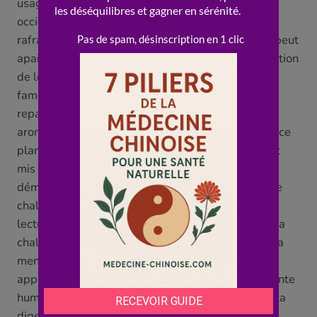
usages, bien connus aussi de nos traditions
occidentales. Sur la digestion, elle a un effet «
rafraîchissant » et légèrement « débloquant » qui peut
apaiser certains inconforts : ballonnements, sensation
de lourdeur, nausées légères. C’est l’usage de la
fameuse « tisane de menthe » digestive après un
repas, partagé par bien des cultures. Son côté
aromatique « fait circuler » et « dégage » aussi sur ce
plan. Sur la peau, son effet « frais » et apaisant est
mis à profit dans certaines préparations contre les
démangeaisons, les irritations et les éruptions « de
chaleur », souvent en usage externe. Là encore, la
lecture MTC (une plante « fraîche » qui « disperse la
chaleur de surface ») rejoint l’usage populaire de la
menthe pour « rafraîchir » la peau irritée. Ces
applications montrent la polyvalence de cette plante
humble : remède de la tête et des yeux, alliée de la
digestion, apaisante pour la peau. Mais comme