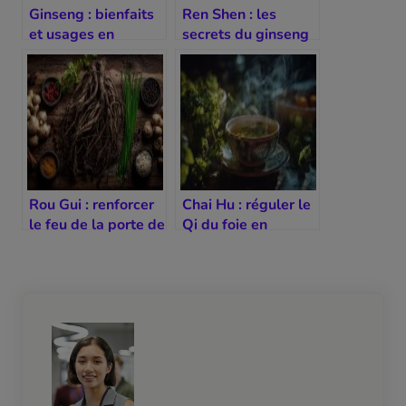
Ginseng : bienfaits
Ren Shen : les
et usages en
secrets du ginseng
médecine chinoise
asiatique
traditionnel
Rou Gui : renforcer
Chai Hu : réguler le
le feu de la porte de
Qi du foie en
la vie
douceur