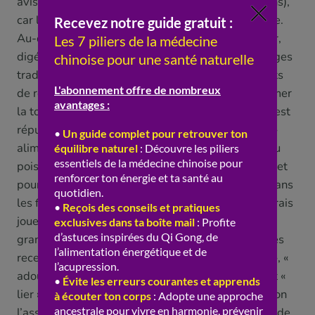
avis médical (nous y revenons dans les précautions),
car la grossesse appelle une prudence particulière.
Au-delà de ces deux grands domaines (réchauffer,
digérer), le gingembre frais a encore d’autres usages
traditionnels : il aide à « disperser » certains débuts
de refroidissement, on lui prête un rôle pour « calmer
la toux » dans certains contextes « de froid », et il est
réputé aider à « neutraliser » certaines « toxicités »
alimentaires (d’où son association traditionnelle au
poisson et aux fruits de mer, à la fois pour le goût et
pour la « sécurité » digestive). Mais c’est surtout dans
les formules de pharmacopée que le gingembre frais
joue un rôle discret et précieux : il y est l’un des
grands « harmonisateurs », ajouté à d’innombrables
recettes pour « réchauffer », « protéger l’estomac », «
adoucir » l’action de plantes plus « agressives », et «
lier » les ingrédients. Comme la jujube, à laquelle on
l’associe souvent, il est un « liant » incontournable de