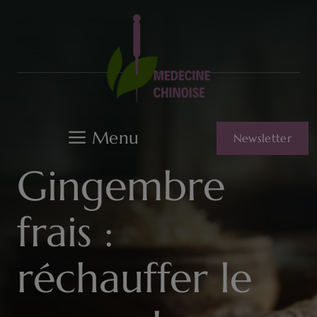
Aller
au
contenu
Menu
Newsletter
Gingembre
frais :
réchauffer le