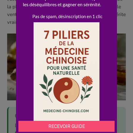
la pharmacopée chinoise. Polyvalent, efficace sur le
ventre, et à portée de main : le gingembre frais mérite
vraiment sa place de star des aliments-remèdes.
🌍 Le saviez-vous ?
La médecine chinoise distingue le gingembre