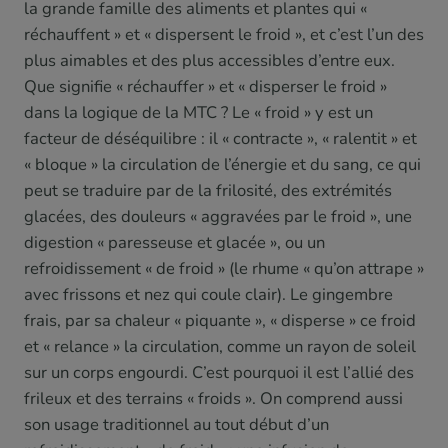
la grande famille des aliments et plantes qui «
réchauffent » et « dispersent le froid », et c’est l’un des
plus aimables et des plus accessibles d’entre eux.
Que signifie « réchauffer » et « disperser le froid »
dans la logique de la MTC ? Le « froid » y est un
facteur de déséquilibre : il « contracte », « ralentit » et
« bloque » la circulation de l’énergie et du sang, ce qui
peut se traduire par de la frilosité, des extrémités
glacées, des douleurs « aggravées par le froid », une
digestion « paresseuse et glacée », ou un
refroidissement « de froid » (le rhume « qu’on attrape »
avec frissons et nez qui coule clair). Le gingembre
frais, par sa chaleur « piquante », « disperse » ce froid
et « relance » la circulation, comme un rayon de soleil
sur un corps engourdi. C’est pourquoi il est l’allié des
frileux et des terrains « froids ». On comprend aussi
son usage traditionnel au tout début d’un