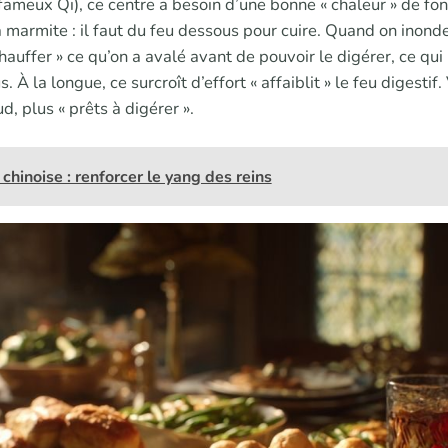
 fameux Qi), ce centre a besoin d’une bonne « chaleur » de f
a marmite : il faut du feu dessous pour cuire. Quand on inonde
hauffer » ce qu’on a avalé avant de pouvoir le digérer, ce qui 
s. À la longue, ce surcroît d’effort « affaiblit » le feu digesti
ud, plus « prêts à digérer ».
chinoise : renforcer le yang des reins