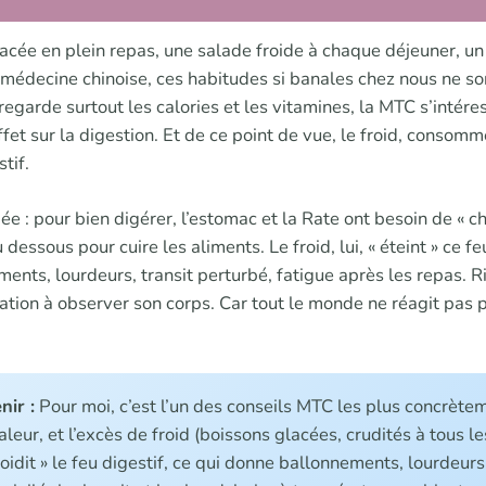
acée en plein repas, une salade froide à chaque déjeuner, un 
la médecine chinoise, ces habitudes si banales chez nous ne s
 regarde surtout les calories et les vitamines, la MTC s’intére
ffet sur la digestion. Et de ce point de vue, le froid, conso
tif.
ée : pour bien digérer, l’estomac et la Rate ont besoin de « 
essous pour cuire les aliments. Le froid, lui, « éteint » ce fe
ents, lourdeurs, transit perturbé, fatigue après les repas. R
ation à observer son corps. Car tout le monde ne réagit pas p
nir :
Pour moi, c’est l’un des conseils MTC les plus concrèteme
aleur, et l’excès de froid (boissons glacées, crudités à tous l
froidit » le feu digestif, ce qui donne ballonnements, lourdeurs