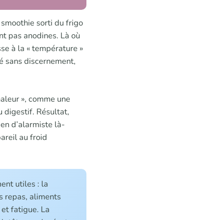
smoothie sorti du frigo
ont pas anodines. Là où
sse à la « température »
mmé sans discernement,
chaleur », comme une
u digestif. Résultat,
ien d’alarmiste là-
areil au froid
nt utiles : la
es repas, aliments
 et fatigue. La