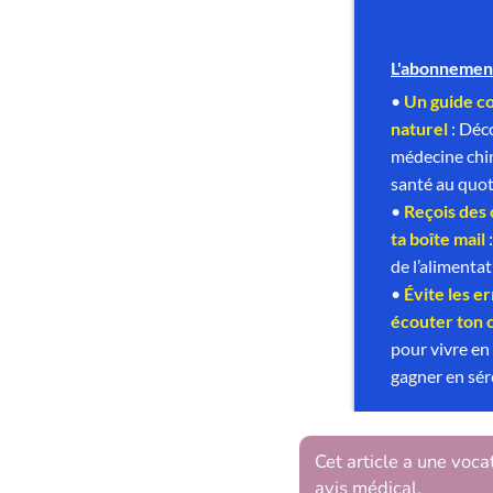
Cet article a une voca
avis médical.