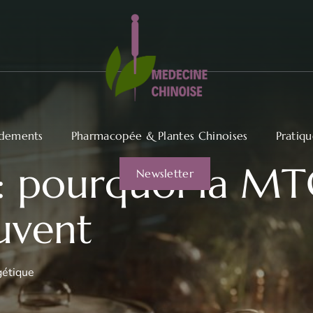
dements
Pharmacopée & Plantes Chinoises
Pratiq
: pourquoi la MT
Newsletter
uvent
gétique