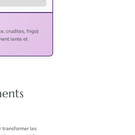
e, crudites, frigo)
ient lente et
ments
ur transformer les