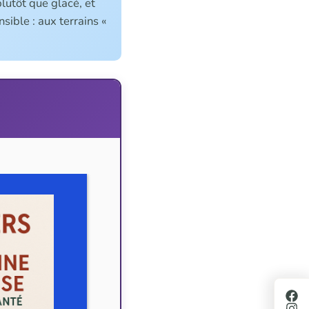
plutôt que glacé, et
ible : aux terrains «