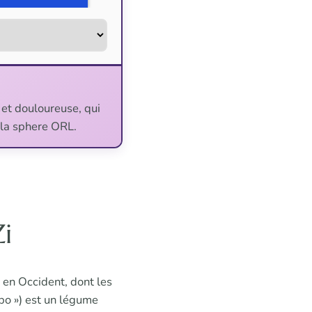
e et douloureuse, qui
 la sphere ORL.
i
 en Occident, dont les
gobo ») est un légume