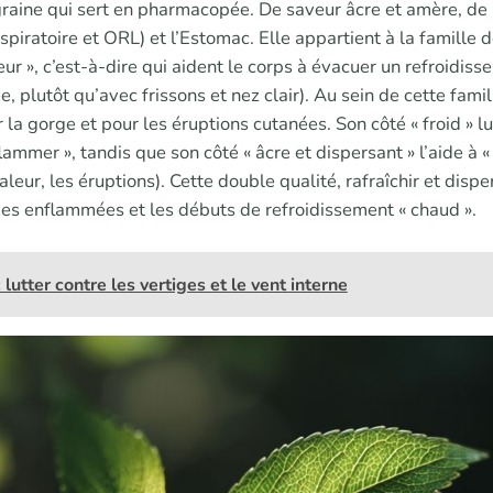
graine qui sert en pharmacopée. De saveur âcre et amère, de n
piratoire et ORL) et l’Estomac. Elle appartient à la famille d
ur », c’est-à-dire qui aident le corps à évacuer un refroidis
ée, plutôt qu’avec frissons et nez clair). Au sein de cette fami
r la gorge et pour les éruptions cutanées. Son côté « froid » lu
lammer », tandis que son côté « âcre et dispersant » l’aide à «
chaleur, les éruptions). Cette double qualité, rafraîchir et disp
ges enflammées et les débuts de refroidissement « chaud ».
 lutter contre les vertiges et le vent interne