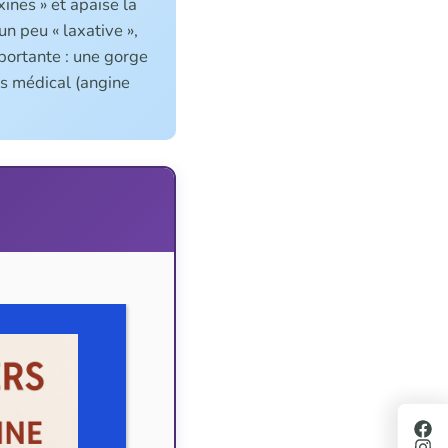
xines » et apaise la
n peu « laxative »,
mportante : une gorge
vis médical (angine