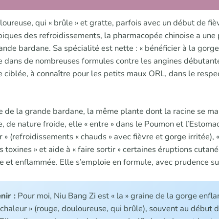
oureuse, qui « brûle » et gratte, parfois avec un début de fi
ypiques des refroidissements, la pharmacopée chinoise a une 
ande bardane. Sa spécialité est nette : « bénéficier à la gorge 
ve dans de nombreuses formules contre les angines débutante
ciblée, à connaître pour les petits maux ORL, dans le resp
ne de la grande bardane, la même plante dont la racine se m
 de nature froide, elle « entre » dans le Poumon et l’Estomac
 » (refroidissements « chauds » avec fièvre et gorge irritée), «
les toxines » et aide à « faire sortir » certaines éruptions cutan
 et enflammée. Elle s’emploie en formule, avec prudence sur l
nir :
Pour moi, Niu Bang Zi est « la » graine de la gorge enfla
haleur » (rouge, douloureuse, qui brûle), souvent au début d