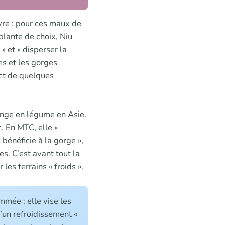
èvre : pour ces maux de
plante de choix, Niu
» et « disperser la
s et les gorges
ect de quelques
ange en légume en Asie.
. En MTC, elle «
 bénéficie à la gorge »,
ées. C’est avant tout la
es terrains « froids ».
mmée : elle vise les
’un refroidissement «