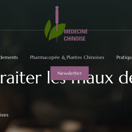
dements
Pharmacopée & Plantes Chinoises
Pratiq
traiter les maux d
Newsletter
ises