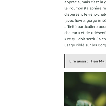
apprécié, mais c’est la 
le Poumon (la sphère res
dispersent le vent-chale
(avec fièvre, gorge irrit
affinité particulière pou
chaleur » et de « désenf
» ce qui doit sortir (la 
usage ciblé sur les gor
Lire aussi :
Tian Ma :