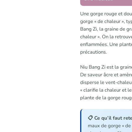
Une gorge rouge et doul
gorge « de chaleur », t
Bang Zi, la graine de gr
chaleur ». On la retrou
enflammées. Une plante 
précautions.
Niu Bang Zi est la grai
De saveur âcre et amère,
disperse le vent-chaleur
« clarifie la chaleur et 
plante de la gorge rouge
📋 Ce qu’il faut rete
maux de gorge « de c