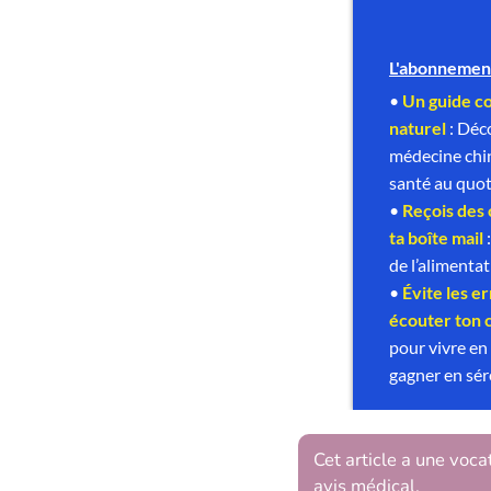
Cet article a une voca
avis médical.