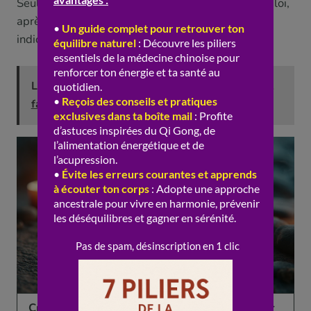
Seul un praticien qualifié peut décider de son emploi,
après avoir évalué le terrain et écarté les contre-
indications.
Lire aussi :
Ge Gen : soulager la nuque raide et
favoriser les liquides
Critère
Xi Xin
Bon à savoir