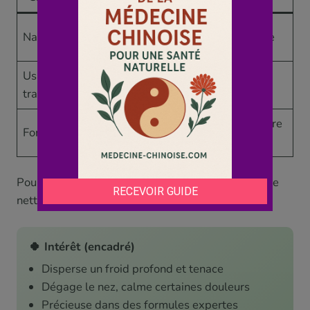
Très chaude,
Nature
Dose minuscule
piquante, toxique
Usage
Vent-froid, nez,
Toujours en
tradition
douleur
formule
Jamais en poudre
Forme
Décoction, racine
à l’aveugle
Pour une plante aussi puissante, la balance penche
nettement vers la prudence.
🍀 Intérêt (encadré)
Disperse un froid profond et tenace
Dégage le nez, calme certaines douleurs
Précieuse dans des formules expertes