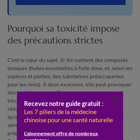
Pourquoi sa toxicité impose
des précautions strictes
C’est le cœur du sujet. Xi Xin contient des composés
toxiques (huiles essentielles à forte dose, et, selon les
espèces et parties, des substances préoccupantes
pour les reins). À dose excessive, elle peut provoquer
des troubles graves. C’est pourquoi son usage est
très réglementé, qu’on privilégie la décoction (qui
réduit certains composés volatils) à la poudre, et
qu’on respecte des doses minuscules. La règle est
sans appel : aucune automédication, aucune
préparation maison, jamais en poudre à l’aveugle.