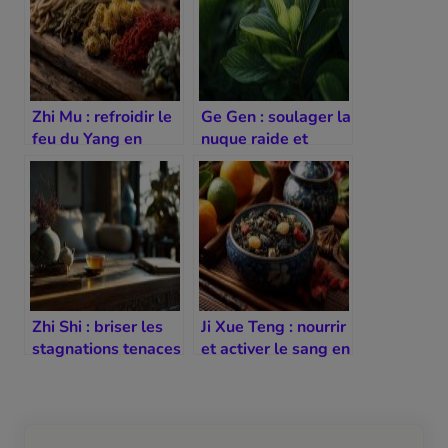
Zhi Mu : refroidir le
Ge Gen : soulager la
feu du Yang en
nuque raide et
excès
favoriser les
liquides
Zhi Shi : briser les
Ji Xue Teng : nourrir
stagnations tenaces
et activer le sang en
dans le ventre
douceur