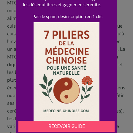
MTC : une cuisson douce et « tiède » (à la vapeur,
mijotée, à l’étouffée) « respecte » la neutralité des
aliments et les rend « digestes », tandis qu’une
cuisson très « réchauffante » (friture, grillade, longue
cuisson au four) « réchauffe » un peu l’aliment, et qu’à
l’inverse le « cru » le rend plus « froid ». Pour garder
un aliment « neutre », une cuisson douce est idéale. La
MTC valorise aussi la mastication (qui « facilite » la
digestion et « réchauffe » doucement les aliments) et
les bonnes associations (des repas « équilibrés »
plutôt que des excès). Voilà pour la logique «
énergétique ». Mais gardons, en parallèle, le bon sens
nutritionnel, qui rejoint largement ces principes. Bâtir
ses repas sur des aliments « de base » comme les
céréales (idéalement complètes ou semi-complètes),
les légumes, les légumineuses et des protéines
variées, c’est précisément ce que recommande une