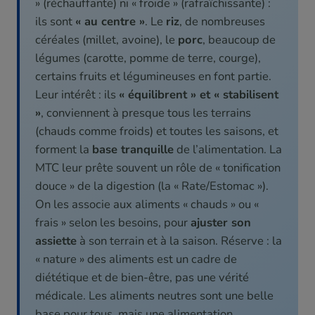
» (réchauffante) ni « froide » (rafraîchissante) :
ils sont
« au centre »
. Le
riz
, de nombreuses
céréales (millet, avoine), le
porc
, beaucoup de
légumes (carotte, pomme de terre, courge),
certains fruits et légumineuses en font partie.
Leur intérêt : ils
« équilibrent » et « stabilisent
»
, conviennent à presque tous les terrains
(chauds comme froids) et toutes les saisons, et
forment la
base tranquille
de l’alimentation. La
MTC leur prête souvent un rôle de « tonification
douce » de la digestion (la « Rate/Estomac »).
On les associe aux aliments « chauds » ou «
frais » selon les besoins, pour
ajuster son
assiette
à son terrain et à la saison. Réserve : la
« nature » des aliments est un cadre de
diététique et de bien-être, pas une vérité
médicale. Les aliments neutres sont une belle
base pour tous, mais une alimentation