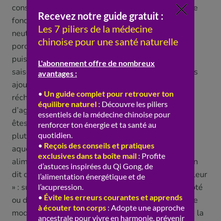
construire ses repas autour d’aliments neutres « de
fond » (une céréale comme le riz, des légumes
neutres, une source de protéines neutre comme le
porc ou l’œuf), qui « nourrissent » et « stabilisent »,
puis à « colorer » ce socle selon son terrain et la
saison. Si vous êtes plutôt frileux, ou en hiver, vous
ajoutez à cette base des aliments et des épices «
réchauffants » (gingembre, cannelle, un peu
d’agneau, des plats « chauds » et mijotés). Si vous
êtes plutôt « en chaleur », ou en été, vous ajoutez
plutôt des aliments « rafraîchissants » (légumes
aqueux, fruits « frais », crudités, en saison). Les
aliments neutres « tamponnent » ainsi les excès, on
dit qu’ils « stabilisent les excès de froid ou de chaleur
» : sur une base neutre, on peut « pencher » d’un côté
ou de l’autre sans « déséquilibrer » brutalement. Le
mode de cuisson compte aussi, dans la logique de la