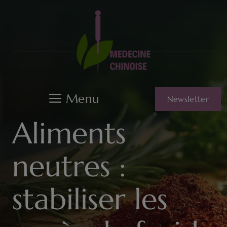
Aller
au
contenu
Menu
Newsletter
Aliments
neutres :
stabiliser les