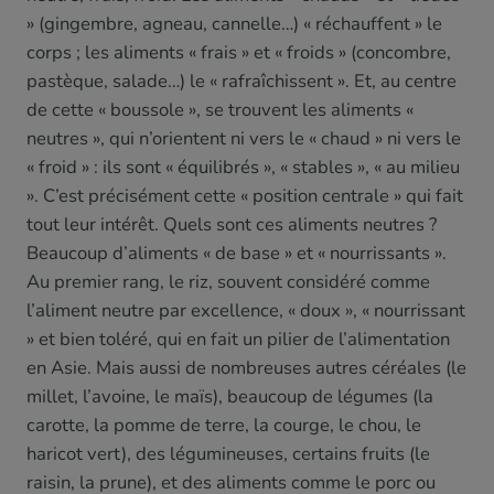
» (gingembre, agneau, cannelle…) « réchauffent » le
corps ; les aliments « frais » et « froids » (concombre,
pastèque, salade…) le « rafraîchissent ». Et, au centre
de cette « boussole », se trouvent les aliments «
neutres », qui n’orientent ni vers le « chaud » ni vers le
« froid » : ils sont « équilibrés », « stables », « au milieu
». C’est précisément cette « position centrale » qui fait
tout leur intérêt. Quels sont ces aliments neutres ?
Beaucoup d’aliments « de base » et « nourrissants ».
Au premier rang, le riz, souvent considéré comme
l’aliment neutre par excellence, « doux », « nourrissant
» et bien toléré, qui en fait un pilier de l’alimentation
en Asie. Mais aussi de nombreuses autres céréales (le
millet, l’avoine, le maïs), beaucoup de légumes (la
carotte, la pomme de terre, la courge, le chou, le
haricot vert), des légumineuses, certains fruits (le
raisin, la prune), et des aliments comme le porc ou