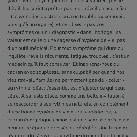
(vivre avec le cycle jour/nuit) qui est validée, pas le
détail. Ne surinterprétez pas les « réveils à heure fixe
» (souvent liés au stress ou à un trouble du sommeil,
plus qu’à un organe), et ne « lisez » pas vos
symptômes ou un « diagnostic » dans l’horloge : sa
valeur est celle d’une sagesse d’hygiène de vie, pas
d’un outil médical. Pour tout symptôme qui dure ou
inquiète (réveils récurrents, fatigue, troubles), c’est un
médecin qu’il faut consulter. Et inspirons-nous du
cadran avec souplesse, sans culpabiliser quand nos
vies (travail, famille) ne permettent pas de « coller »
au rythme idéal : l’essentiel est d’ajuster ce qui peut
l’être. À sa juste place, comme une belle invitation à
se réaccorder à ses rythmes naturels, en complément
d’une bonne hygiène de vie et de la médecine, le
cadran énergétique chinois est une sagesse précieuse
pour notre époque pressée et déréglée. Une façon de
réapprendre à vivre « au rythme du jour et de la nuit »,