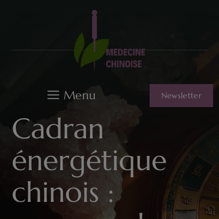
Aller
au
contenu
Menu
Newsletter
Cadran
énergétique
chinois :