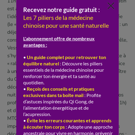
11h) propice à la concentration et au travail. Le matin
est aussi le moment du Gros Intestin (5h-7h), d’où
l’idée d’un transit « facilité » au réveil. La mi-journée
(le « pic » du Yang) correspond au Cœur (11h-13h) : un
déjeuner plus léger et une vraie pause y sont
conseillés. L’après-midi reste « active » (Intestin grêle,
Vessie), bon moment pour travailler, bouger,
s’hydrater. Le soir (la « descente » vers le Yin) invite à
« ralentir » : le créneau du Rein (17h-19h) est propice
à un dîner léger et tôt, et les heures suivantes (Maître
du Cœur, Triple Réchauffeur) à la détente, à la
décompression et à la préparation du sommeil. La
nuit (le « creux » du Yin), enfin, est le temps du repos
profond : les créneaux de la Vésicule biliaire (23h-1h)
et du Foie (1h-3h) correspondent au moment où la
MTC dit que le corps « se régénère » et où il est
important de bien dormir. De ces correspondances
découlent des conseils d’hygiène de vie de bon sens :