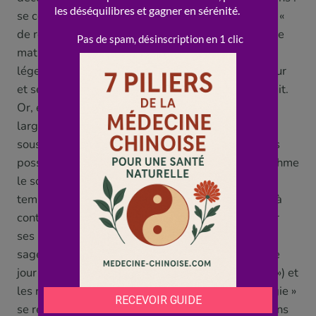
se coucher assez tôt et dormir pendant les heures «
de régénération », prendre un vrai petit-déjeuner le
matin (quand la digestion est « forte ») et un dîner
léger le soir (quand elle « ralentit »), s’activer le jour
et se reposer la nuit, respecter l’alternance jour/nuit.
Or, et c’est remarquable, ces conseils rejoignent
largement ce que la science moderne a découvert
sous le nom de « rythmes circadiens » : notre corps
possède bel et bien une « horloge interne » qui rythme
le sommeil, la sécrétion des hormones, la
température, la vigilance, la digestion… et vivre « à
contre-rythme » (manger tard, dormir peu, décaler
ses horaires) perturbe réellement la santé. La
sagesse du cadran chinois (vivre en accord avec le
jour et la nuit, manger et dormir « au bon moment ») et
les recommandations modernes de « chronobiologie »
se rejoignent ainsi de façon frappante. C’est là, sans