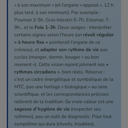
« à son maximum » (et l’organe « opposé », 12 h
plus tard, à son minimum). Par exemple :
Poumon 3-5h, Gros Intestin 5-7h, Estomac 7-
9h… et le
Foie 1-3h
. Deux usages : interpréter
certains signes selon l’heure (un
réveil régulier
« à heure fixe »
pointerait l’organe de ce
créneau), et
adapter son rythme de vie
aux
cycles (manger, dormir, bouger « au bon
moment »). Cette vision rejoint joliment nos
«
rythmes circadiens »
, bien réels. Réserve :
c’est un cadre énergétique et symbolique de la
MTC, pas une horloge « biologique » au sens
scientifique, et les correspondances précises
relèvent de la tradition. Sa vraie valeur est une
sagesse d’hygiène de vie
(respecter ses
rythmes), pas un outil de diagnostic. Pour tout
symptôme qui dure (réveils, troubles),