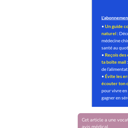
Cet article a une voca
avis médical.