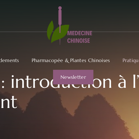
dements
Pharmacopée & Plantes Chinoises
Pratiq
: introduction à l
Newsletter
nt