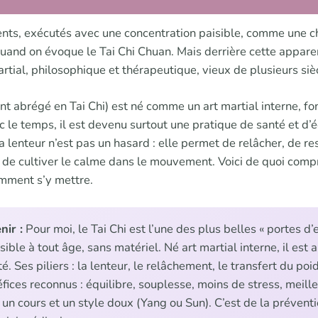
nts, exécutés avec une concentration paisible, comme une ch
 quand on évoque le Tai Chi Chuan. Mais derrière cette appare
 martial, philosophique et thérapeutique, vieux de plusieurs siè
nt abrégé en Tai Chi) est né comme un art martial interne, fo
c le temps, il est devenu surtout une pratique de santé et d’é
lenteur n’est pas un hasard : elle permet de relâcher, de re
et de cultiver le calme dans le mouvement. Voici de quoi comp
mment s’y mettre.
nir :
Pour moi, le Tai Chi est l’une des plus belles « portes d’
sible à tout âge, sans matériel. Né art martial interne, il est 
. Ses piliers : la lenteur, le relâchement, le transfert du poi
éfices reconnus : équilibre, souplesse, moins de stress, meil
un cours et un style doux (Yang ou Sun). C’est de la préventi