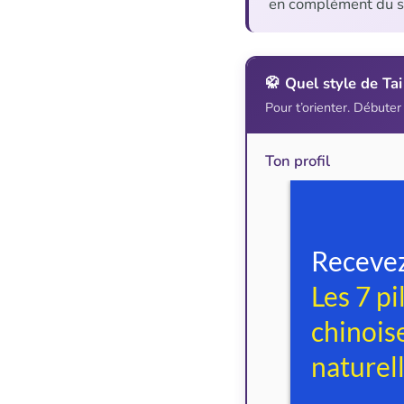
en complément du su
🥋 Quel style de Ta
Pour t’orienter. Débuter
Ton profil