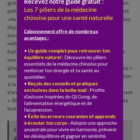
graines se consomment de préférence fraîches et en
petite quantité : riches en bons gras, elles rancissent
vite et sont denses, donc inutile d’en abuser. Pour les
légumineuses, la préparation est décisive : un bon
trempage et une cuisson longue les rendent
nettement plus digestes et limitent les
ballonnements qu’on leur reproche parfois. Ajouter
une épice « réchauffante » comme le cumin, le
gingembre ou une algue à la cuisson aide aussi à les «
alléger » du point de vue énergétique. Cette attention
à la préparation n’est pas un détail : c’est elle qui
transforme un aliment « lourd » en aliment « soutenant
». Bien préparés, ces trésors du placard livrent toute
leur valeur sans peser sur la digestion.
Lire aussi :
Poulet et médecine chinoise :
aliment yang par excellence