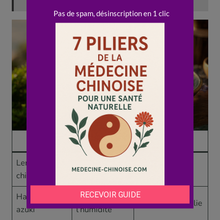
Aliment
Rôle MTC
Astuce
Lentilles, pois
Tonifient la
Tremper, bien
chiches
Rate
cuire
Haricots
Drainent
En soupe, bouillie
azuki
l’humidité