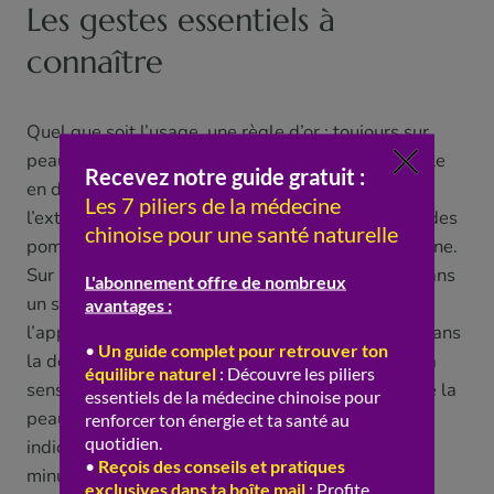
Les gestes essentiels à
connaître
Quel que soit l’usage, une règle d’or : toujours sur
peau huilée, jamais à sec. Sur le visage, on travaille
en douceur, par mouvements lents du centre vers
l’extérieur et vers le haut, le long de la mâchoire, des
pommettes et du front, quelques passages par zone.
Sur le corps, le geste est plus ferme et linéaire, dans
un seul sens, le long des muscles tendus, jusqu’à
l’apparition légère du « sha » (sans jamais forcer dans
la douleur). On adapte la pression à la zone et à la
sensibilité. La pierre se tient inclinée, à plat contre la
peau. Et dans tous les cas, on respecte les contre-
indications et on garde l’outil propre. Quelques
minutes suffisent : le Gua Sha récompense la