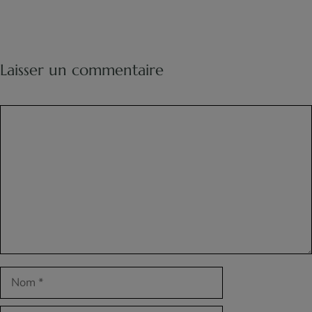
Laisser un commentaire
Commentaire
Nom