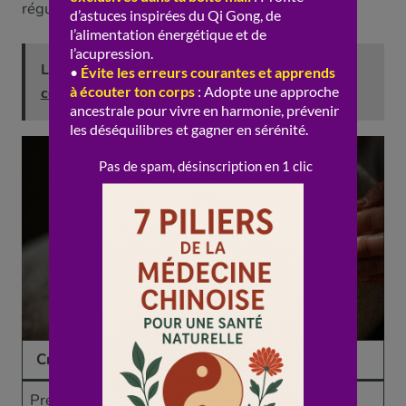
régularité et la douceur, pas l’acharnement.
Lire aussi :
Tuina et troubles digestifs :
comment ça fonctionne ?
Critère
Corps
Visage
Pression
Ferme
Très douce