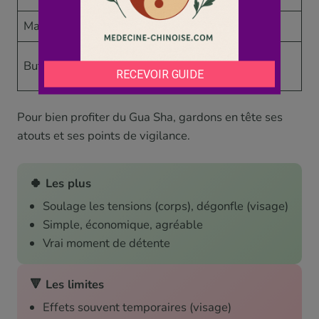
Marques
« Sha » normal
Aucune
Tensions,
Dégonfler, bonne
But
circulation
mine
Pour bien profiter du Gua Sha, gardons en tête ses
atouts et ses points de vigilance.
🍀 Les plus
Soulage les tensions (corps), dégonfle (visage)
Simple, économique, agréable
Vrai moment de détente
🔻 Les limites
Effets souvent temporaires (visage)