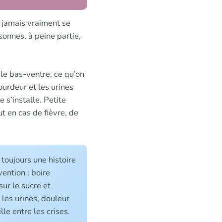
e jamais vraiment se
sonnes, à peine partie,
le bas-ventre, ce qu’on
ourdeur et les urines
e s’installe. Petite
ut en cas de fièvre, de
 toujours une histoire
ention : boire
sur le sucre et
 les urines, douleur
lle entre les crises.