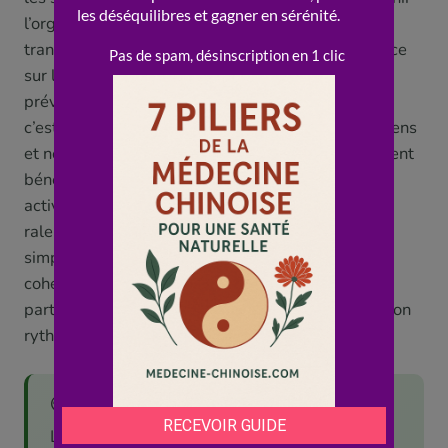
l’organe de chaque période, à mieux traverser les
transitions, et à renforcer sa vitalité et sa résistance
sur le long terme, une véritable hygiène de vie «
préventive », rythmée par l’année. Et le plus beau,
c’est que cette sagesse rejoint largement le bon sens
et nos connaissances modernes : il est effectivement
bénéfique de manger de saison, d’adapter son
activité et son sommeil à la lumière du jour, de
ralentir l’hiver et de profiter de l’été. La MTC met
simplement des mots poétiques, et un système
cohérent, sur une intuition juste : notre corps fait
partie de la nature, et il a tout à gagner à vivre à son
rythme.
🌍 Le saviez-vous ?
La médecine chinoise compte « cinq saisons »,