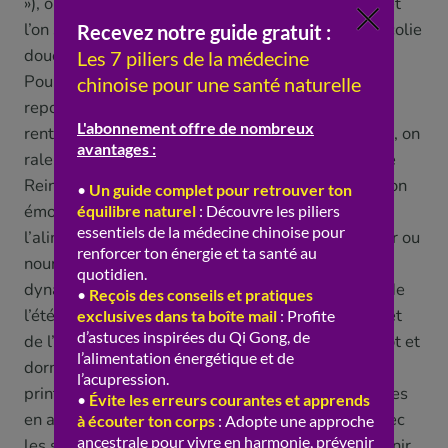
»), on s’hydrate face à la sécheresse de la saison et
l’on se protège du vent ; et l’on accueille la mélancolie
douce de l’automne (la tristesse, émotion du
Poumon). En hiver (Eau, Rein), enfin, c’est le grand
repos : comme la nature « dort » sous la terre, on «
rentre en soi », on dort davantage, on se réchauffe, on
ralentit, et l’on « préserve » son énergie de fond (le
Rein, la « racine » de la vie), en apaisant la peur (son
émotion). Ces adaptations touchent donc à
l’alimentation (s’alléger ou se réchauffer, rafraîchir ou
nourrir, selon la saison), à l’activité physique (plus
dynamique aux saisons « Yang » du printemps et de
l’été, plus douce aux saisons « Yin » de l’automne et
de l’hiver), au sommeil et au rythme (se coucher tôt et
dormir plus l’hiver, se lever tôt et bouger au
printemps), et même aux émotions. Quels bénéfices
en attendre ? Selon la MTC, vivre « en accord » avec
les saisons aide à « entretenir » l’équilibre, à soutenir