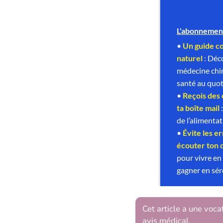
Cet article a une voca
avis médical.