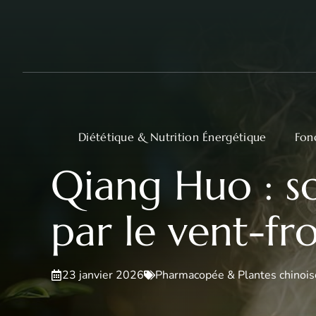
Aller
au
contenu
Diététique & Nutrition Énergétique
Fon
Qiang Huo : so
par le vent-fr
23 janvier 2026
Pharmacopée & Plantes chinois