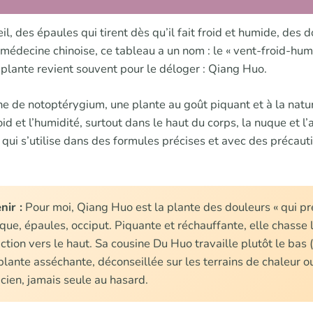
l, des épaules qui tirent dès qu’il fait froid et humide, des 
 médecine chinoise, ce tableau a un nom : le « vent-froid-hum
e plante revient souvent pour le déloger : Qiang Huo.
ine de notoptérygium, une plante au goût piquant et à la natu
roid et l’humidité, surtout dans le haut du corps, la nuque et l’
 qui s’utilise dans des formules précises et avec des précaut
nir :
Pour moi, Qiang Huo est la plante des douleurs « qui pr
uque, épaules, occiput. Piquante et réchauffante, elle chasse 
action vers le haut. Sa cousine Du Huo travaille plutôt le bas
e plante asséchante, déconseillée sur les terrains de chaleur o
icien, jamais seule au hasard.