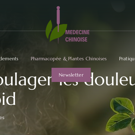
dements
Pharmacopée & Plantes Chinoises
Pratiq
ulager les douleur
Newsletter
oid
es