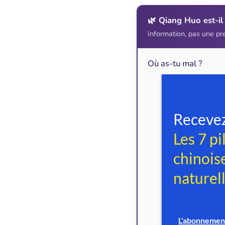
🌿 Qiang Huo est-il 
Information, pas une pr
Où as-tu mal ?