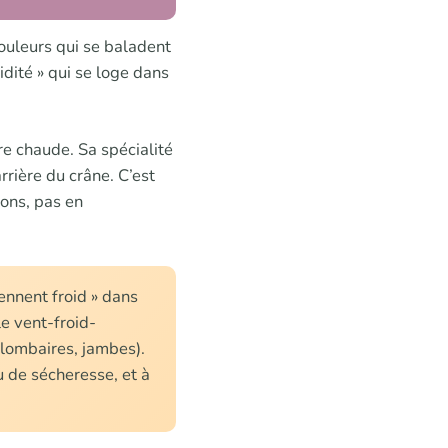
douleurs qui se baladent
idité » qui se loge dans
re chaude. Sa spécialité
arrière du crâne. C’est
ions, pas en
ennent froid » dans
le vent-froid-
 (lombaires, jambes).
u de sécheresse, et à