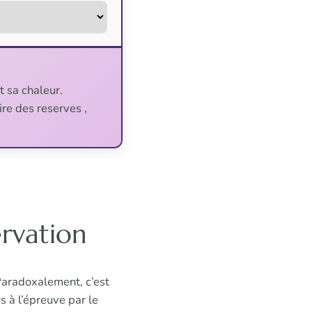
t sa chaleur.
aire des reserves ,
ervation
. Paradoxalement, c’est
es à l’épreuve par le