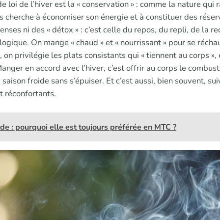
e loi de l’hiver est la « conservation » : comme la nature qui r
ps cherche à économiser son énergie et à constituer des réserv
ses ni des « détox » : c’est celle du repos, du repli, de la re
 logique. On mange « chaud » et « nourrissant » pour se réchauf
l, on privilégie les plats consistants qui « tiennent au corps », 
Manger en accord avec l’hiver, c’est offrir au corps le combusti
 saison froide sans s’épuiser. Et c’est aussi, bien souvent, s
t réconfortants.
e : pourquoi elle est toujours préférée en MTC ?