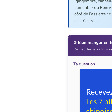
(gingembre, cannelle
aliments « du Rein » 
côté de l’assiette : 
ses réserves ».
❄️ Bien manger en h
Réchauffer le Yang, sout
Ta question