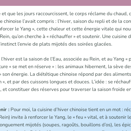
e et que les jours raccourcissent, le corps réclame du chaud, 
chinoise l’avait compris : l’hiver, saison du repli et de la con
orcer le Yang », cette chaleur et cette énergie vitale qui nou
 Rein, qu’on cherche à « réchauffer » et soutenir. Une cuisine 
’instinct l’envie de plats mijotés des soirées glacées.
l’hiver est la saison de l’Eau, associée au Rein, et au Yang « p
ature « se met en réserve » : les animaux hibernent, la sève de
 son énergie. La diététique chinoise répond par des aliments
 », et par des cuissons longues et douces. L’idée : se réchauff
al, et constituer des réserves pour traverser la saison froide e
nir :
Pour moi, la cuisine d’hiver chinoise tient en un mot : réc
ein) invite à renforcer le Yang, le « feu » vital, et à soutenir 
longuement mijotés (soupes, ragoûts, bouillons d’os), les épi