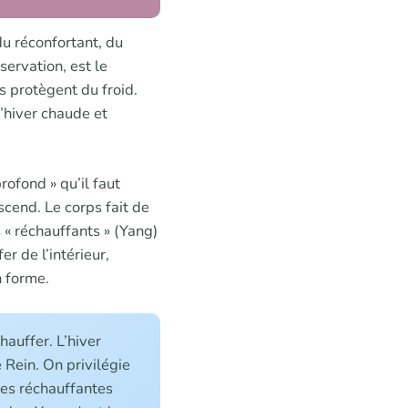
du réconfortant, du
servation, est le
s protègent du froid.
d’hiver chaude et
rofond » qu’il faut
scend. Le corps fait de
 « réchauffants » (Yang)
er de l’intérieur,
n forme.
hauffer. L’hiver
le Rein. On privilégie
ces réchauffantes