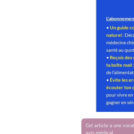
Cet article a une voca
avis médical.