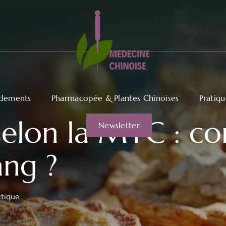
dements
Pharmacopée & Plantes Chinoises
Pratiq
 selon la MTC : 
Newsletter
ang ?
étique