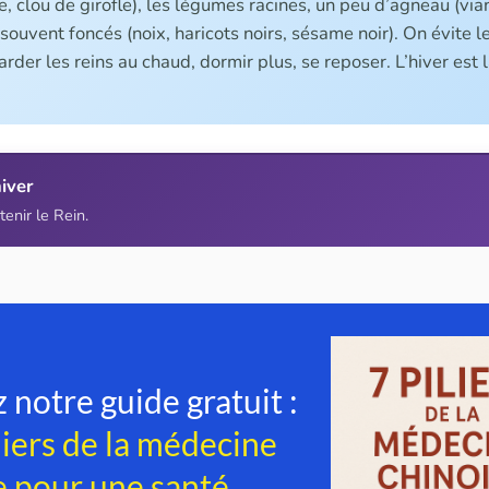
, clou de girofle), les légumes racines, un peu d’agneau (vian
souvent foncés (noix, haricots noirs, sésame noir). On évite le
garder les reins au chaud, dormir plus, se reposer. L’hiver est la
iver
enir le Rein.