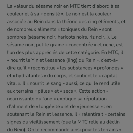
La valeur du sésame noir en MTC tient d’abord à sa
couleur et à sa « densité ». Le noir est la couleur
associée au Rein dans la théorie des cinq éléments, et
de nombreux aliments « toniques du Rein » sont
sombres (sésame noir, haricots noirs, riz noir…). Le
sésame noir, petite graine « concentrée » et riche, est
l’un des plus appréciés de cette catégorie. En MTC, il
« nourrit le Yin et l’essence (Jing) du Rein », c’est-à-
dire qu’il « reconstitue » les substances « profondes »
et « hydratantes » du corps, et soutient le « capital
vital ». Il « nourrit le sang » aussi, ce qui le rend utile
aux terrains « pâles » et « secs ». Cette action «
nourrissante du fond » explique sa réputation
d’aliment de « longévité » et de « jeunesse » : en
soutenant le Rein et l’essence, il « ralentirait » certains
signes du vieillissement (que la MTC relie au déclin
du Rein). On le recommande ainsi pour les terrains «