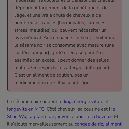
modestes : la couleur et la densité des cheveux
dépendent largement de la génétique et de
l’âge, et une vraie chute de cheveux a de
nombreuses causes (hormonales, carences,
stress, maladies) qui peuvent nécessiter un
avis médical. Autre nuance : riche et « huileux »,
le sésame noir se consomme avec mesure (une
cuillère par jour), grillé et écrasé pour être
assimilé ; en excès, il peut donner des selles
molles. On respecte les allergies (allergène).
C’est un aliment de soutien, pas un
médicament ni un « élixir » anti-âge.
Le sésame noir soutient
le Jing, énergie vitale et
longévité en MTC
. Côté cheveux, sa cousine est
He
Shou Wu, la plante de jouvence pour les cheveux
. Et
il s’ajoute merveilleusement au
congee de riz, aliment