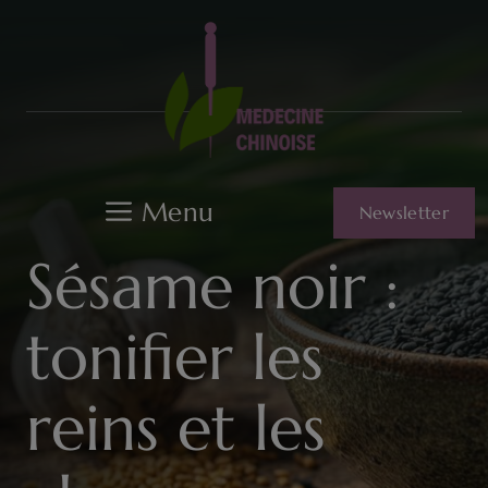
Aller
au
contenu
Menu
Newsletter
Sésame noir :
tonifier les
reins et les