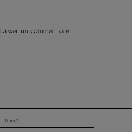
Laisser un commentaire
Commentaire
Nom