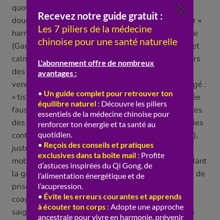
quotidien, on peut commencer par des plantes
douces et « passe-partout », souvent utilisées pour «
harmoniser » et adoucir, comme la réglisse chinoise
(Gan Cao) ou la jujube rouge (qui « nourrit le sang et
calme l’esprit »), avant d’aller, si on le souhaite, vers
des plantes plus « ciblées » sous conseil. Mais
venons-en à un point essentiel, trop souvent négligé :
« tisane » ne rime pas avec « anodin ». C’est une idée
fausse et potentiellement risquée. Certaines plantes
des tisanes chinoises sont « actives » et ont de vraies
contre-indications. L’angélique chinoise (Dang Gui),
justement, en est un bon exemple : « tonique » et «
mobilisatrice » du sang, elle est déconseillée pendant
la grossesse, appelle une grande prudence en cas de
prise d’anticoagulants ou de troubles de la
coagulation (elle pourrait majorer le risque de
saignement), et ne convient pas à tous les terrains