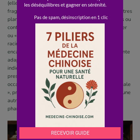
(elle est par exemple à éviter en cas de digestion
fragile « humide » ou de certaines situations). D’autres
plantes ont leurs propres précautions, interactions ou
contre-indications. C’est pourquoi un usage régulier
ou « ciblé » de tisanes chinoises (surtout à base de
racines « actives » comme Dang Gui) gagne à être
encadré par un praticien qualifié, qui choisit la plante
adaptée au terrain et vérifie l’absence de contre-
indication, plutôt que de relever de l’auto-
prescription. Une tisane « plaisir », douce et
occasionnelle, est une chose ; une tisane « médicinale
», prise régulièrement pour un effet précis, en est une
autre, qui mérite le même sérieux que toute la
pharmacopée.