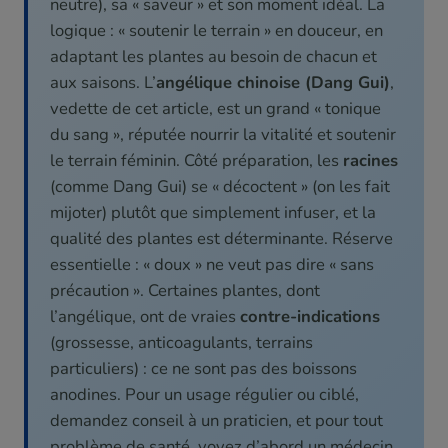
neutre), sa « saveur » et son moment idéal. La
logique : « soutenir le terrain » en douceur, en
adaptant les plantes au besoin de chacun et
aux saisons. L’
angélique chinoise (Dang Gui)
,
vedette de cet article, est un grand « tonique
du sang », réputée nourrir la vitalité et soutenir
le terrain féminin. Côté préparation, les
racines
(comme Dang Gui) se « décoctent » (on les fait
mijoter) plutôt que simplement infuser, et la
qualité des plantes est déterminante. Réserve
essentielle : « doux » ne veut pas dire « sans
précaution ». Certaines plantes, dont
l’angélique, ont de vraies
contre-indications
(grossesse, anticoagulants, terrains
particuliers) : ce ne sont pas des boissons
anodines. Pour un usage régulier ou ciblé,
demandez conseil à un praticien, et pour tout
problème de santé, voyez d’abord un médecin.