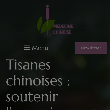
Aller
au
contenu
Menu
Newsletter
Tisanes
chinoises :
soutenir