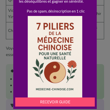
Vide de
Nuit (sueurs
Nourrir le Yin, rafraîchir
Yin
nocturnes)
Sueur chaude,
Aliments frais, moins
Chaleur
soif
d’excitants
Voyons ce que l’approche apporte, et sa limite
essentielle.
🍀 Les plus
Distingue vide de Qi et vide de Yin
Renforce le terrain au lieu de masquer
Améliore souvent fatigue et immunité
🔻 Les limites