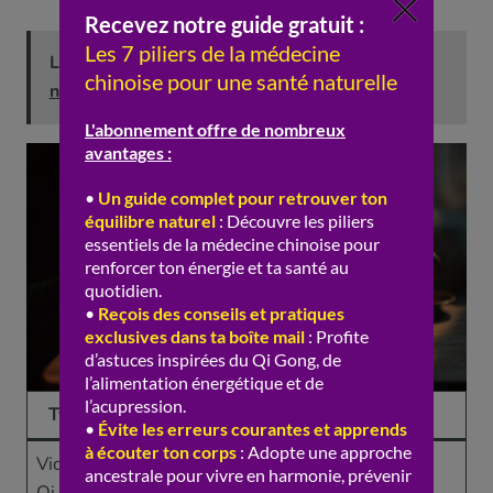
Lire aussi :
Vertiges : traiter le vent interne et
nourrir le foie
Type
Quand
Axe de soutien
Vide de
Jour, au
Tonifier le Qi,
Qi
moindre effort
consolider la surface