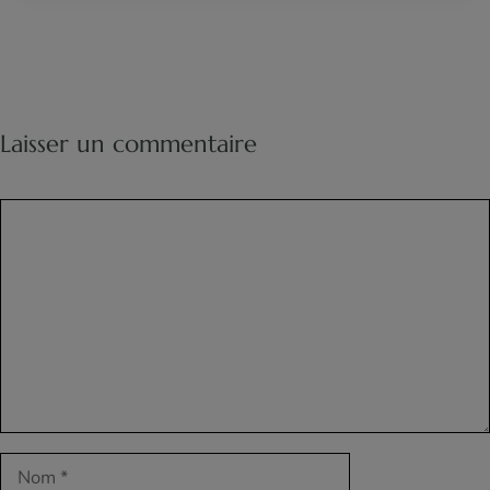
Laisser un commentaire
Commentaire
Nom