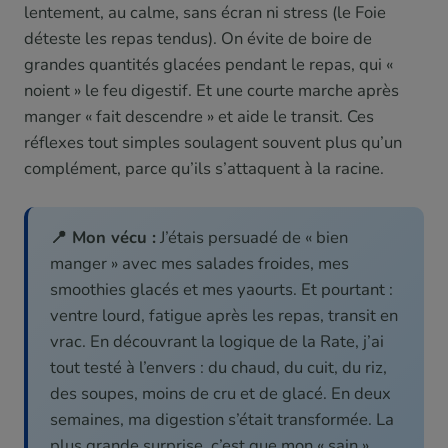
lentement, au calme, sans écran ni stress (le Foie
déteste les repas tendus). On évite de boire de
grandes quantités glacées pendant le repas, qui «
noient » le feu digestif. Et une courte marche après
manger « fait descendre » et aide le transit. Ces
réflexes tout simples soulagent souvent plus qu’un
complément, parce qu’ils s’attaquent à la racine.
📍 Mon vécu :
J’étais persuadé de « bien
manger » avec mes salades froides, mes
smoothies glacés et mes yaourts. Et pourtant :
ventre lourd, fatigue après les repas, transit en
vrac. En découvrant la logique de la Rate, j’ai
tout testé à l’envers : du chaud, du cuit, du riz,
des soupes, moins de cru et de glacé. En deux
semaines, ma digestion s’était transformée. La
plus grande surprise, c’est que mon « sain »