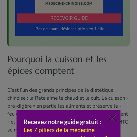
Pourquoi la cuisson et les
épices comptent
C’est l’un des grands principes de la diététique
chinoise : la Rate aime le chaud et le cuit. La cuisson «
pré-digère » en partie les aliments et préserve le «
feu digestif », alors que le cru et le glacé l’« éteignent
» et demandent plus d’énergie. C’est pourquoi la MTC
se méfie des régimes « tout cru » censés être plus