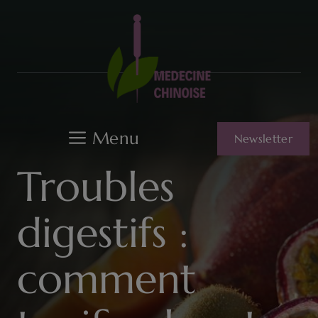
Aller
au
contenu
Menu
Newsletter
Troubles
digestifs :
comment