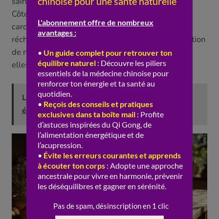
sains : sur une Rate fragile, ils aggravent souvent.
Côté épices, certains aromates doux (gingembre,
cardamome, fenouil, écorce de mandarine) «
réchauffent le centre » et aident à digérer, à condition
de ne pas tomber dans l’excès d’épices fortes qui,
elles, échauffent.
Lire aussi :
Ballonnements : causes
énergétiques selon la MTC