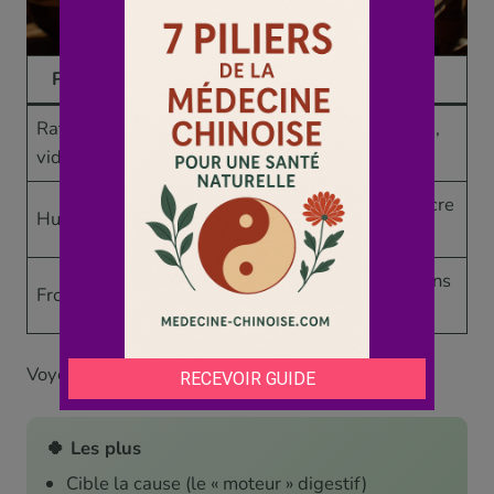
Profil
Signes
Aliments-clés
Rate
Fatigue, selles
Riz/congee, courge,
vide
molles
mijotés
Lourdeur,
Orge, moins de sucre
Humidité
glaires
et laitages
Frilosité,
Gingembre, cuissons
Froid
digestion lente
chaudes
Voyons ce que l’approche apporte, et ses limites.
🍀 Les plus
Cible la cause (le « moteur » digestif)