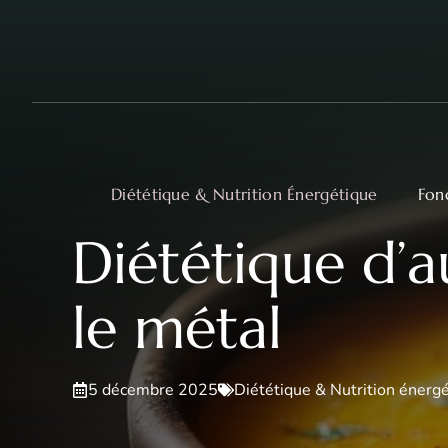
Aller
au
contenu
Diététique & Nutrition Énergétique
Fon
Diététique d’
le métal
5 décembre 2025
Diététique & Nutrition énerg