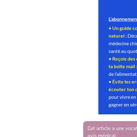
Cet article a une voca
avis médical.