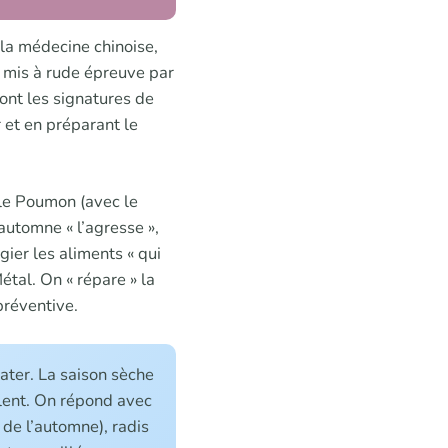
r la médecine chinoise,
, mis à rude épreuve par
sont les signatures de
r et en préparant le
 le Poumon (avec le
’automne « l’agresse »,
gier les aliments « qui
étal. On « répare » la
préventive.
ater. La saison sèche
llent. On répond avec
 de l’automne), radis