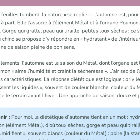
es feuilles tombent, la nature « se replie » : l’automne est, pou
 à part. Elle l’associe à l’élément Métal et à l’organe Poumon
Gorge qui gratte, peau qui tiraille, petites toux sèches : ce 
 chinoise propose d’y répondre en « hydratant » de l’intérieu
sine de saison pleine de bon sens.
éléments, l’automne est la saison du Métal, dont l’organe est
umon « aime l’humidité et craint la sécheresse ». L’air sec de l
caractéristiques. La réponse diététique est logique : privilé
issent les liquides », souvent de couleur blanche, couleur du M
e le terrain avant l’hiver. Une approche de saison, douce et 
nir :
Pour moi, la diététique d’automne tient en un mot : hydr
n (élément Métal), d’où toux sèches, gorge et peau qui tirai
midifient », souvent blancs (couleur du Métal) : poire (la star