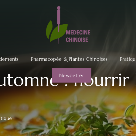
dements
Pharmacopée & Plantes Chinoises
Pratiq
automne : nourrir
Newsletter
étique