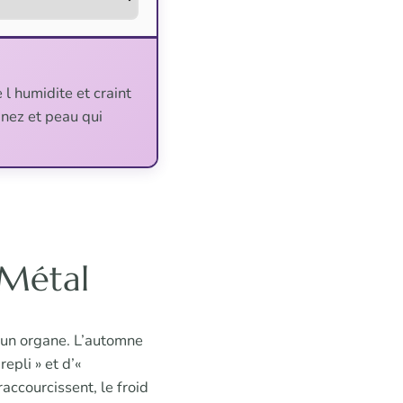
l humidite et craint
, nez et peau qui
 Métal
à un organe. L’automne
epli » et d’«
 raccourcissent, le froid