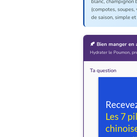
blanc, champignon bl
(compotes, soupes, v
de saison, simple et
🍂 Bien manger en
Hydrater le Poumon, prép
Ta question