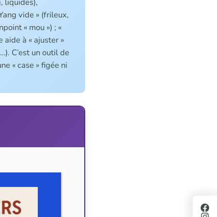
 liquides),
Yang vide » (frileux,
npoint « mou ») ; «
 aide à « ajuster »
…). C’est un outil de
ne « case » figée ni