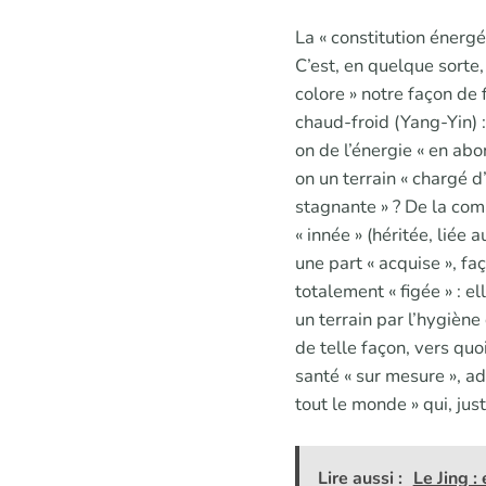
La « constitution énergé
C’est, en quelque sorte, 
colore » notre façon de 
chaud-froid (Yang-Yin) : 
on de l’énergie « en abo
on un terrain « chargé d’
stagnante » ? De la comb
« innée » (héritée, liée
une part « acquise », fa
totalement « figée » : el
un terrain par l’hygiène
de telle façon, vers quo
santé « sur mesure », a
tout le monde » qui, jus
Lire aussi :
Le Jing :