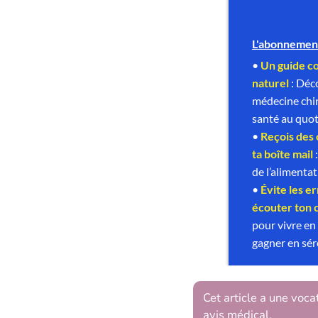
Cet article a une voca
avis médical.