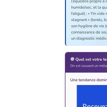
l’équilibre propre à 
humide/sec, et la qua
fatigué) ; « Yin vide
stagnant » (tendu, b
son hygiène de vie (r
connaissance de soi,
un diagnostic médic
🧭 Quel est votre te
On est souvent un méla
Une tendance domin