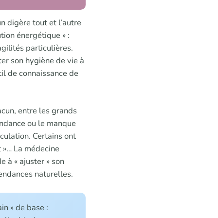
n digère tout et l’autre
tion énergétique » :
gilités particulières.
ter son hygiène de vie à
til de connaissance de
hacun, entre les grands
abondance ou le manque
rculation. Certains ont
ant »… La médecine
e à « ajuster » son
tendances naturelles.
ain » de base :