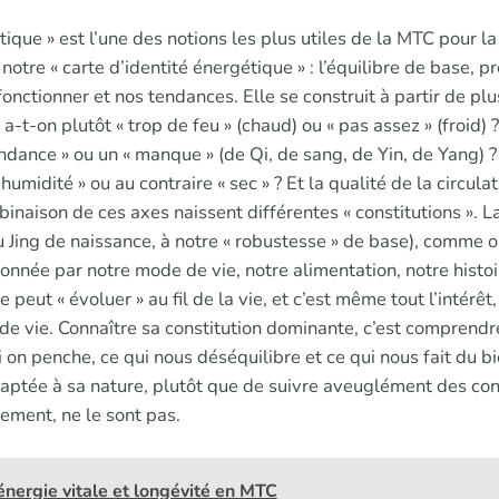
tique » est l’une des notions les plus utiles de la MTC pour la
notre « carte d’identité énergétique » : l’équilibre de base, p
fonctionner et nos tendances. Elle se construit à partir de plu
a-t-on plutôt « trop de feu » (chaud) ou « pas assez » (froid) ?
ndance » ou un « manque » (de Qi, de sang, de Yin, de Yang) ?
humidité » ou au contraire « sec » ? Et la qualité de la circulati
inaison de ces axes naissent différentes « constitutions ». La
 au Jing de naissance, à notre « robustesse » de base), comme o
çonnée par notre mode de vie, notre alimentation, notre histoi
le peut « évoluer » au fil de la vie, et c’est même tout l’intérêt
 de vie. Connaître sa constitution dominante, c’est comprendr
i on penche, ce qui nous déséquilibre et ce qui nous fait du bi
daptée à sa nature, plutôt que de suivre aveuglément des con
tement, ne le sont pas.
 énergie vitale et longévité en MTC