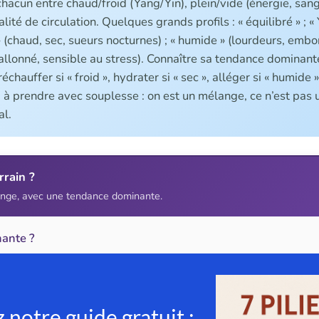
chacun entre chaud/froid (Yang/Yin), plein/vide (énergie, sang,
lité de circulation. Quelques grands profils : « équilibré » ; « 
 » (chaud, sec, sueurs nocturnes) ; « humide » (lourdeurs, embo
allonné, sensible au stress). Connaître sa tendance dominante
échauffer si « froid », hydrater si « sec », alléger si « humide »
 à prendre avec souplesse : on est un mélange, ce n’est pas u
al.
rrain ?
nge, avec une tendance dominante.
ante ?