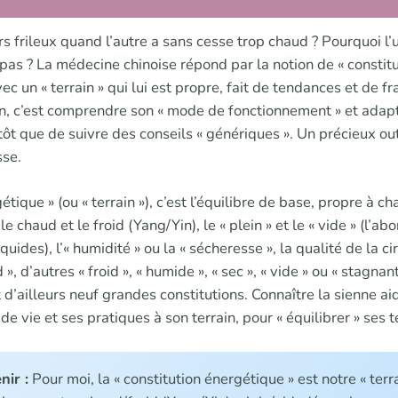
rs frileux quand l’autre a sans cesse trop chaud ? Pourquoi l’u
pas ? La médecine chinoise répond par la notion de « constitu
c un « terrain » qui lui est propre, fait de tendances et de fra
on, c’est comprendre son « mode de fonctionnement » et adap
tôt que de suivre des conseils « génériques ». Un précieux ou
sse.
étique » (ou « terrain »), c’est l’équilibre de base, propre à c
e chaud et le froid (Yang/Yin), le « plein » et le « vide » (l’
quides), l’« humidité » ou la « sécheresse », la qualité de la ci
 », d’autres « froid », « humide », « sec », « vide » ou « stagn
d’ailleurs neuf grandes constitutions. Connaître la sienne aid
e vie et ses pratiques à son terrain, pour « équilibrer » ses 
nir :
Pour moi, la « constitution énergétique » est notre « terr