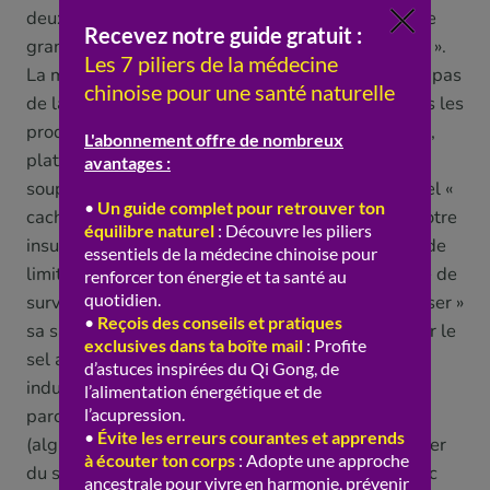
deux disent la même chose : trop de sel nuit. Or, le
grand piège du sel aujourd’hui, c’est le sel « caché ».
La majorité du sel que nous consommons ne vient pas
de la salière, mais du sel « invisible » contenu dans les
produits transformés : pain, charcuterie, fromages,
plats préparés, conserves, snacks salés, sauces,
soupes industrielles, biscuits apéritifs… C’est ce sel «
caché » qui fait exploser nos apports, souvent à notre
insu. La vraie démarche « anti-excès », c’est donc de
limiter d’abord ces produits transformés, plus que de
surveiller la salière. Concrètement, pour « bien doser »
sa saveur salée : cuisiner soi-même (pour maîtriser le
sel ajouté), limiter les produits transformés et
industriels (la source principale), saler avec
parcimonie et privilégier les sources « naturelles »
(algues, un peu de sel complet) plutôt que d’ajouter
du sel raffiné, « relever » ses plats autrement (avec