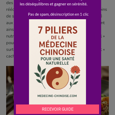
des herbes, des épices, du citron, de l’ail), et «
rééduquer » son goût (le palais s’habitue vite à moins
de sel). La diététique chinoise, en associant le salé
aux Reins tout en insistant sur la modération, rejoint
ainsi parfaitement les recommandations
nutritionnelles modernes : un peu de salé « naturel »
pour les minéraux et le « soutien » des Reins, mais
surtout, beaucoup moins de sel « excédentaire » et «
caché ».