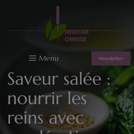
Aller
au
contenu
Menu
Newsletter
Saveur salée :
nourrir les
reins avec