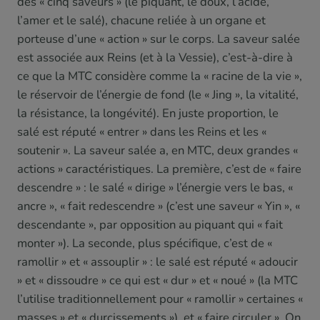
des « cinq saveurs » (le piquant, le doux, l’acide,
l’amer et le salé), chacune reliée à un organe et
porteuse d’une « action » sur le corps. La saveur salée
est associée aux Reins (et à la Vessie), c’est-à-dire à
ce que la MTC considère comme la « racine de la vie »,
le réservoir de l’énergie de fond (le « Jing », la vitalité,
la résistance, la longévité). En juste proportion, le
salé est réputé « entrer » dans les Reins et les «
soutenir ». La saveur salée a, en MTC, deux grandes «
actions » caractéristiques. La première, c’est de « faire
descendre » : le salé « dirige » l’énergie vers le bas, «
ancre », « fait redescendre » (c’est une saveur « Yin », «
descendante », par opposition au piquant qui « fait
monter »). La seconde, plus spécifique, c’est de «
ramollir » et « assouplir » : le salé est réputé « adoucir
» et « dissoudre » ce qui est « dur » et « noué » (la MTC
l’utilise traditionnellement pour « ramollir » certaines «
masses » et « durcissements »), et « faire circuler ». On