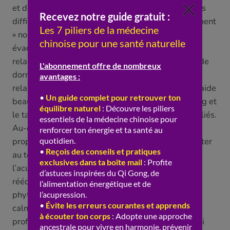
et des émotions dans la journée, essentielle car les
difficultés de sommeil sont souvent le « débordement
» nocturne des tensions du jour. Apprendre à «
évacuer » au fil de la journée (activité physique,
relaxation, respiration, « poser » ses soucis avant de
dormir), et pratiquer le soir des exercices de
relaxation, de respiration lente ou de méditation, aide
beaucoup à « faire redescendre » l’esprit. Le qigong et
le tai-chi, doux et apaisants, sont aussi de bons alliés.
Au-delà de ces conseils d’hygiène de vie, la MTC
propose des approches « thérapeutiques » à adapter
au terrain, sous encadrement d’un praticien :
l’acupuncture, traditionnellement proposée pour «
rééquilibrer » et « calmer » le Shen, et la
phytothérapie chinoise, avec des formules «
calmantes » et « nourrissantes » choisies selon le
profil (terrain « de vide » ou « de chaleur »). C’est ici