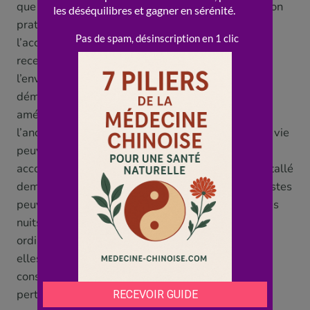
que la personnalisation prend tout son sens : un bon
praticien évalue « votre » terrain et adapte
l’accompagnement, plutôt que d’appliquer une
recette unique, et il intègre l’aménagement de
l’environnement et de l’hygiène de vie dans sa
démarche. Combien de temps pour ressentir une
amélioration ? Cela varie selon les personnes et
l’ancienneté du trouble : les conseils d’hygiène de vie
peuvent agir assez vite, tandis qu’un
accompagnement plus « de fond » d’un terrain installé
demande de la patience. Dans tous les cas, ces pistes
peuvent réellement aider à retrouver de meilleures
nuits, surtout pour les troubles du sommeil «
ordinaires » liés au stress et au mode de vie. Mais
elles ne dispensent pas, nous allons le voir, de
consulter quand le sommeil reste durablement
perturbé.