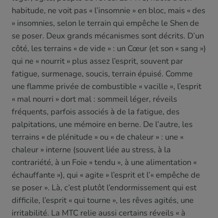
habitude, ne voit pas « l’insomnie » en bloc, mais « des
» insomnies, selon le terrain qui empêche le Shen de
se poser. Deux grands mécanismes sont décrits. D’un
côté, les terrains « de vide » : un Cœur (et son « sang »)
qui ne « nourrit » plus assez l’esprit, souvent par
fatigue, surmenage, soucis, terrain épuisé. Comme
une flamme privée de combustible « vacille », l’esprit
« mal nourri » dort mal : sommeil léger, réveils
fréquents, parfois associés à de la fatigue, des
palpitations, une mémoire en berne. De l’autre, les
terrains « de plénitude » ou « de chaleur » : une «
chaleur » interne (souvent liée au stress, à la
contrariété, à un Foie « tendu », à une alimentation «
échauffante »), qui « agite » l’esprit et l’« empêche de
se poser ». Là, c’est plutôt l’endormissement qui est
difficile, l’esprit « qui tourne », les rêves agités, une
irritabilité. La MTC relie aussi certains réveils « à