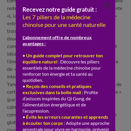
consciente et lente (particulièrement utile pour « faire
redescendre » l’énergie quand on sent que « ça monte
»), la méditation, la relaxation, et le fait de ne pas «
entretenir le feu » par un rythme de vie effréné. La
troisième piste, ce sont les pratiques corporelles
douces. L’activité physique douce et « ancrante »,
comme le qigong, le tai-chi, la marche, le yoga, est
idéale : elle « fait circuler » et « redescendre »
l’énergie sans « surchauffer ». À l’inverse, on évitera
de « jeter de l’huile sur le feu » avec un sport trop
intense et « échauffant » sur un terrain déjà « trop
Yang » (nous y revenons plus bas). L’automassage de
certains points « apaisants » et « qui font descendre »
(par exemple sous le pied, ou des points qui «
calment le Foie ») est aussi traditionnellement
conseillé. La quatrième piste, c’est l’hygiène de vie
globale : un sommeil suffisant et réparateur est
crucial, car c’est la nuit (le « Yin ») que le corps « se