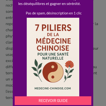
recharge » et « tempère » le Yang ; le manque de
sommeil et le surmenage « épuisent le Yin » et
entretiennent le déséquilibre. On veille donc à se
reposer, à respecter ses rythmes, à ne pas « brûler la
chandelle par les deux bouts ». Enfin, la
phytothérapie chinoise dispose de plantes «
clarifiantes » et « rafraîchissantes » réputées «
disperser la chaleur » ou « calmer le Yang », mais leur
usage relève d’un praticien, qui distingue un vrai «
excès » d’une « chaleur vide » (qui se traiterait
différemment, en « nourrissant le Yin ») et adapte au
terrain. Ces pistes, douces et de bon sens, dessinent
un véritable art de « rafraîchir » son terrain et son
mode de vie. Mais elles ne dispensent jamais de
l’essentiel : savoir distinguer un déséquilibre « de
terrain » d’un symptôme médical.