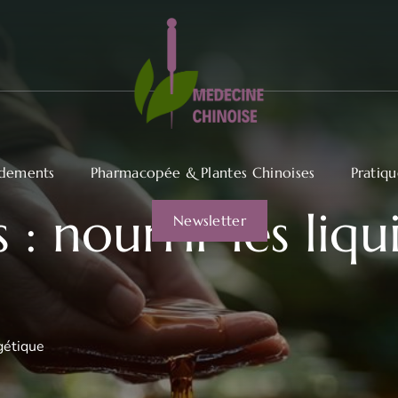
dements
Pharmacopée & Plantes Chinoises
Pratiq
 : nourrir les liqu
Newsletter
gétique