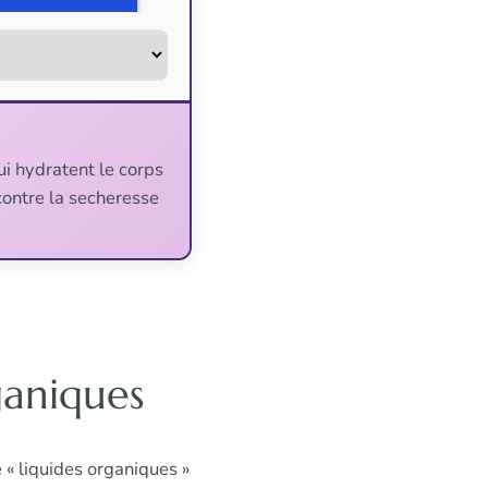
qui hydratent le corps
 contre la secheresse
rganiques
 « liquides organiques »