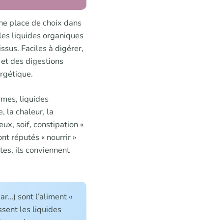
 une place de choix dans
 les liquides organiques
issus. Faciles à digérer,
 et des digestions
ergétique.
armes, liquides
 la chaleur, la
x, soif, constipation «
nt réputés « nourrir »
stes, ils conviennent
ar…) sont l’aliment «
ssent les liquides