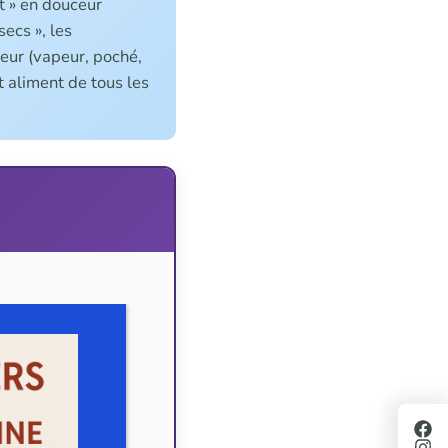
nt » en douceur
secs », les
ceur (vapeur, poché,
nt aliment de tous les