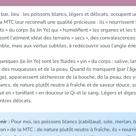
 bar, lieu : les poissons blancs, légers et délicats, occupent
La MTC leur reconnaît une qualité précieuse : ils « nourrissent
ts » du corps (le Jin Ye) qui « humidifient » les organes et les t
 sont l’aliment idéal des terrains « secs », des convalescences
mble, mais aux vertus subtiles, à redécouvrir sous l’angle én
niques (le Jin Ye) sont les fluides « yin » du corps : salive, l
n des muqueuses et de la peau. Quand ils manquent (par l’âge,
e), apparaissent sécheresse de la bouche, de la peau, des yeu
ancs, de nature plutôt neutre à fraîche et de saveur douce, so
out en « tonifiant » en douceur le Qi et le sang. Légers et dige
ntres délicats.
nir :
Pour moi, les poissons blancs (cabillaud, sole, merlan, b
n » de la MTC : de nature plutôt neutre à fraîche, ils « nourri