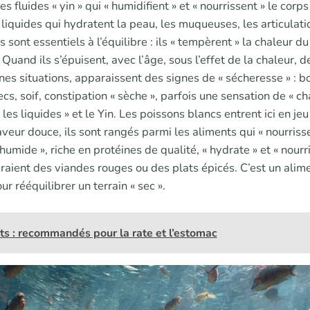
les fluides « yin » qui « humidifient » et « nourrissent » le corps 
 liquides qui hydratent la peau, les muqueuses, les articulation
s sont essentiels à l’équilibre : ils « tempèrent » la chaleur d
 Quand ils s’épuisent, avec l’âge, sous l’effet de la chaleur, 
es situations, apparaissent des signes de « sécheresse » : b
secs, soif, constipation « sèche », parfois une sensation de « c
 les liquides » et le Yin. Les poissons blancs entrent ici en jeu
aveur douce, ils sont rangés parmi les aliments qui « nourrisse
 humide », riche en protéines de qualité, « hydrate » et « nourr
aient des viandes rouges ou des plats épicés. C’est un alimen
r rééquilibrer un terrain « sec ».
its : recommandés pour la rate et l’estomac