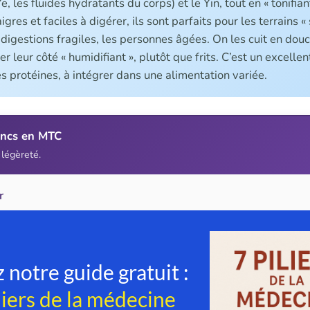
Ye, les fluides hydratants du corps) et le Yin, tout en « tonifia
igres et faciles à digérer, ils sont parfaits pour les terrains « 
digestions fragiles, les personnes âgées. On les cuit en dou
r leur côté « humidifiant », plutôt que frits. C’est un excelle
es protéines, à intégrer dans une alimentation variée.
ancs en MTC
 légèreté.
r