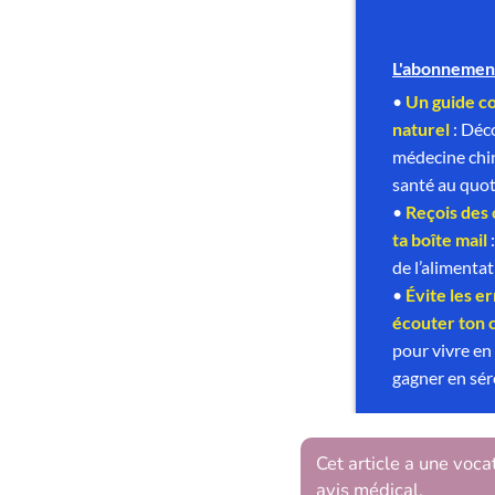
Cet article a une voca
avis médical.