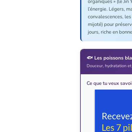
organiques » (le Jin 
l’énergie. Légers, ma
convalescences, les 
mijoté) pour préserve
jours, riche en bonn
🐟 Les poissons bl
Douceur, hydratation et
Ce que tu veux savoi