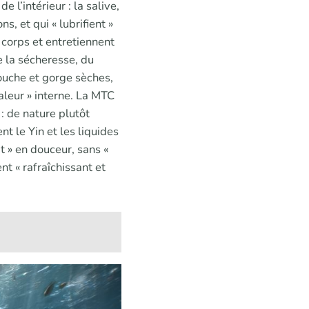
de l’intérieur : la salive,
s, et qui « lubrifient »
u corps et entretiennent
de la sécheresse, du
ouche et gorge sèches,
haleur » interne. La MTC
 : de nature plutôt
nt le Yin et les liquides
it » en douceur, sans «
t « rafraîchissant et